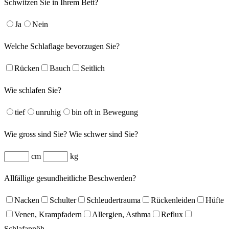
Schwitzen Sie in Ihrem Bett?
Ja
Nein
Welche Schlaflage bevorzugen Sie?
Rücken
Bauch
Seitlich
Wie schlafen Sie?
tief
unruhig
bin oft in Bewegung
Wie gross sind Sie? Wie schwer sind Sie?
cm
kg
Allfällige gesundheitliche Beschwerden?
Nacken
Schulter
Schleudertrauma
Rückenleiden
Hüfte
Venen, Krampfadern
Allergien, Asthma
Reflux
Schlafapnöh