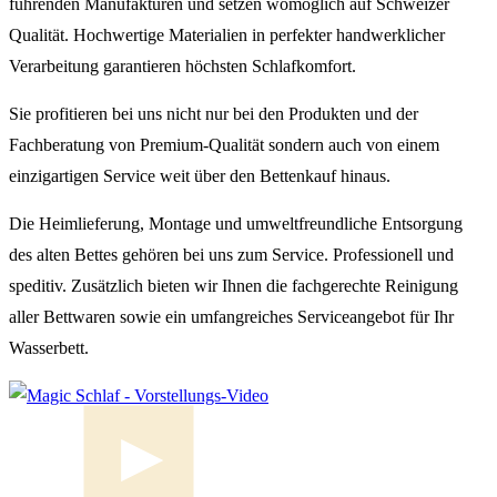
führenden Manufakturen und setzen womöglich auf Schweizer
Qualität. Hochwertige Materialien in perfekter handwerklicher
Seit 2004 bei Magic Schlaf und Firmeninhaber seit 2016.
Verarbeitung garantieren höchsten Schlafkomfort.
Was gefällt Dir am besten bei Magic Schlaf?
Sie profitieren bei uns nicht nur bei den Produkten und der
Das wir jedem Kunden seine auf Ihn angepasste Schlaflösungen
Fachberatung von Premium-Qualität sondern auch von einem
anbieten können. Unter dem Motto: Unsere Beratung, so einzigarti
einzigartigen Service weit über den Bettenkauf hinaus.
wie Sie.
Die Heimlieferung, Montage und umweltfreundliche Entsorgung
persönliches Lieblingsbett:
des alten Bettes gehören bei uns zum Service. Professionell und
Wasserbett
speditiv. Zusätzlich bieten wir Ihnen die fachgerechte Reinigung
aller Bettwaren sowie ein umfangreiches Serviceangebot für Ihr
Wasserbett.
▶