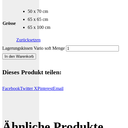
50 x 70 cm
65 x 65 cm
Grösse
65 x 100 cm
Zurücksetzen
Lagerungskissen Vario soft Menge
In den Warenkorb
Dieses Produkt teilen:
Facebook
Twitter X
Pinterest
Email
Ähnliche Produkte